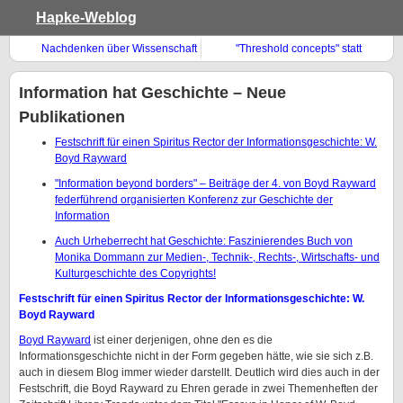
Hapke-Weblog
Nachdenken über Wissenschaft
"Threshold concepts" statt
– nachhaltig!
Standards zur
Informationskompetenz
Information hat Geschichte – Neue
Publikationen
Festschrift für einen Spiritus Rector der Informationsgeschichte: W.
Boyd Rayward
"Information beyond borders" – Beiträge der 4. von Boyd Rayward
federführend organisierten Konferenz zur Geschichte der
Information
Auch Urheberrecht hat Geschichte: Faszinierendes Buch von
Monika Dommann zur Medien-, Technik-, Rechts-, Wirtschafts- und
Kulturgeschichte des Copyrights!
Festschrift für einen Spiritus Rector der Informationsgeschichte: W.
Boyd Rayward
Boyd Rayward
ist einer derjenigen, ohne den es die
Informationsgeschichte nicht in der Form gegeben hätte, wie sie sich z.B.
auch in diesem Blog immer wieder darstellt. Deutlich wird dies auch in der
Festschrift, die Boyd Rayward zu Ehren gerade in zwei Themenheften der