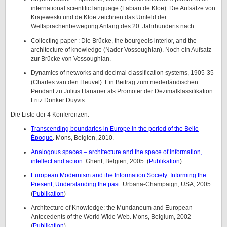
international scientific language (Fabian de Kloe). Die Aufsätze von
Krajeweski und de Kloe zeichnen das Umfeld der
Weltsprachenbewegung Anfang des 20. Jahrhunderts nach.
Collecting paper : Die Brücke, the bourgeois interior, and the
architecture of knowledge (Nader Vossoughian). Noch ein Aufsatz
zur Brücke von Vossoughian.
Dynamics of networks and decimal classification systems, 1905-35
(Charles van den Heuvel). Ein Beitrag zum niederländischen
Pendant zu Julius Hanauer als Promoter der Dezimalklassifikation
Fritz Donker Duyvis.
Die Liste der 4 Konferenzen:
Transcending boundaries in Europe in the period of the Belle
Époque
. Mons, Belgien, 2010.
Analogous spaces – architecture and the space of information,
intellect and action.
Ghent, Belgien, 2005. (
Publikation
)
European Modernism and the Information Society: Informing the
Present, Understanding the past.
Urbana-Champaign, USA, 2005.
(
Publikation
)
Architecture of Knowledge: the Mundaneum and European
Antecedents of the World Wide Web. Mons, Belgium, 2002
(
Publikation
)