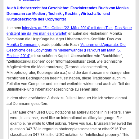
Auch Urheberrecht hat Geschichte: Faszinierendes Buch von Monika
Dommann zur Medien-, Technik-, Rechts-, Wirtschafts- und
Kulturgeschichte des Copyrights!
In einem
Interview auf Zeit Online (22. März 2014) mit dem Titel „Das Neue
entsteht nie da, wo man es erwartet“
erläutert die Historikerin Monika
Dommann die Ursprünge heutiger Urheberrechts-Konflikte. Das von
Monika Dommann
gerade publizierte Buch
"Autoren und Apparate: Die
Geschichte des Copyrights im Medienwandel (Frankfurt am Main: S.
Fischer, 2014)
mit so schönen Kapitel-Überschriften wie "Buchbilder",
"Zelluloidzirkulationen" oder "Informationsfluss" zeigt, wie technische
Möglichkeiten die Mediennutzung (Reproduktionstechniken,
Mikrophotografie, Kopiergeräte u.a.) und die damit zusammenhängenden
rechtlichen Bedingungen beeinflusst haben, diese Traditionen auch im
Zeitalter von Computer und Internet weiterhin wirken und auch als Teil der
Bibliotheks- und Informationsgeschichte zu sehen sind.
In dem oben erwähnten Aufsatz zu Julius Hanauer bin ich schon einmal
auf Dommann gestoßen:
„Hanauer often used UDC notations as abbreviations in his letters. They
were, in a sense, used like an international auxiliary language. For
example, he wrote to Otlet asking, “Have you [i.e., Brussels] reviewed the
question 347.78 in regard to photocopies sometime or other?”16 The
classification 347.78 is the UDC notation for “intellectual property.” This