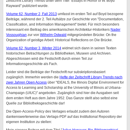
Zeitschrift Library Trends unter dem Titel "Essays in Honor of W. Boyd
Rayward" publiziert wurde.
Volume 62, Number 2, Fall 2013
umfasst im ersten Teil auf Boyd bezogene
Beiträge, während der 2. Teil Aufsätze zur Geschichte von "Documentation,
Classification, and Information Management" bietet. Für mich besonders
interessant ein Beitrag des amerikanischen Architektur-Historikers
Nader
Vossoughian
zur von
Wilhelm Ostwald
mitgegründeten Brücke: On the
Organization of geistige Arbeit: Historical Reflections on Die Brücke.
Volume 62, Number 3, Winter 2014
widmet sich dann in seinen Texten
historischen Betrachtungen zu Bibliotheken, Museen und Archiven.
Abgeschlossen wird die Festschrift durch einen Teil zur
Informationsgeschichte als Fach.
Leider sind die Beiträge der Festschrift nur subskriptionsbasiert
zugänglich. Immerhin werden die
Hefte der Zeitschrift Library Trends nach
zwei Jahren Open Access
über "IDEALS, the Illinois Digital Environment for
Access to Learning and Scholarship at the University of Illinois at Urbana-
Champaign (UIUC)" angeboten. Zugänglich sind hier die Ausgaben seit
dem ersten Heft aus dem Jahre 1952. Das Ganze stellt also selbst eine
Quelle zur Bibliotheksgeschichte dar!
Die Open-Access-Policy des Verlages erlaubt zudem den Autoren
dankenswerterweise das Verlags-PDF auf das Institutional Repository der
eigenen Institution zu stellen: