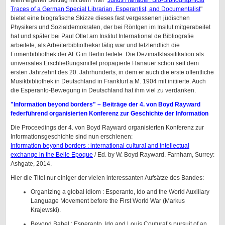
Mein eigener Beitrag mit dem Titel "
Julius Hanauer: Bio-Bibliographical
Traces of a German Special Librarian, Esperantist, and Documentalist
"
bietet eine biografische Skizze dieses fast vergessenen jüdischen
Physikers und Sozialdemokraten, der bei Röntgen im Insitut mitgerabeitet
hat und später bei Paul Otlet am Institut International de Bibliografie
arbeitete, als Arbeiterbibliothekar tätig war und letztendlich die
Firmenbibliothek der AEG in Berlin leitete. Die Dezimalklassifikation als
universales Erschließungsmittel propagierte Hanauer schon seit dem
ersten Jahrzehnt des 20. Jahrhunderts, in dem er auch die erste öffentliche
Musikbibliothek in Deutschland in Frankfurt a.M. 1904 mit initiierte. Auch
die Esperanto-Bewegung in Deutschland hat ihm viel zu verdanken.
"Information beyond borders" – Beiträge der 4. von Boyd Rayward
federführend organisierten Konferenz zur Geschichte der Information
Die Proceedings der 4. von Boyd Rayward organisierten Konferenz zur
Informationsgeschichte sind nun erschienen:
Information beyond borders : international cultural and intellectual
exchange in the Belle Epoque
/ Ed. by W. Boyd Rayward. Farnham, Surrey:
Ashgate, 2014.
Hier die Titel nur einiger der vielen interessanten Aufsätze des Bandes:
Organizing a global idiom : Esperanto, Ido and the World Auxiliary
Language Movement before the First World War (Markus
Krajewski).
Beyond Babel : Esperanto, Ido and Louis Couturat’s pursuit of an