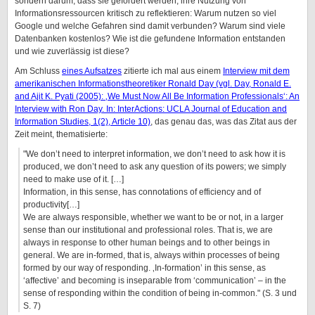
sondern darum, dass sie gefördert werden, ihre Nutzung von
Informationsressourcen kritisch zu reflektieren: Warum nutzen so viel
Google und welche Gefahren sind damit verbunden? Warum sind viele
Datenbanken kostenlos? Wie ist die gefundene Information entstanden
und wie zuverlässig ist diese?
Am Schluss
eines Aufsatzes
zitierte ich mal aus einem
Interview mit dem
amerikanischen Informationstheoretiker Ronald Day (vgl. Day, Ronald E.
and Ajit K. Pyati (2005): ‚We Must Now All Be Information Professionals‘: An
Interview with Ron Day. In: InterActions: UCLA Journal of Education and
Information Studies, 1(2), Article 10)
, das genau das, was das Zitat aus der
Zeit meint, thematisierte:
"We don’t need to interpret information, we don’t need to ask how it is
produced, we don’t need to ask any question of its powers; we simply
need to make use of it. […]
Information, in this sense, has connotations of efficiency and of
productivity[…]
We are always responsible, whether we want to be or not, in a larger
sense than our institutional and professional roles. That is, we are
always in response to other human beings and to other beings in
general. We are in-formed, that is, always within processes of being
formed by our way of responding. ‚In-formation’ in this sense, as
‘affective’ and becoming is inseparable from ‘communication’ – in the
sense of responding within the condition of being in-common." (S. 3 und
S. 7)