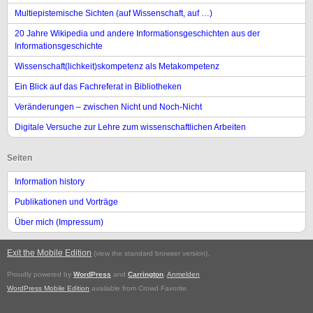
Multiepistemische Sichten (auf Wissenschaft, auf …)
20 Jahre Wikipedia und andere Informationsgeschichten aus der
Informationsgeschichte
Wissenschaft(lichkeit)skompetenz als Metakompetenz
Ein Blick auf das Fachreferat in Bibliotheken
Veränderungen – zwischen Nicht und Noch-Nicht
Digitale Versuche zur Lehre zum wissenschaftlichen Arbeiten
Seiten
Information history
Publikationen und Vorträge
Über mich (Impressum)
Exit the Mobile Edition
.
(view the standard browser version)
Proudly powered by
WordPress
and
Carrington
.
Anmelden
WordPress Mobile Edition
available from Crowd Favorite.