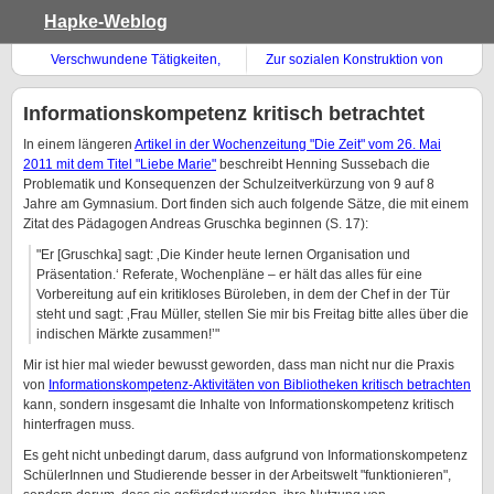
Hapke-Weblog
Verschwundene Tätigkeiten,
Zur sozialen Konstruktion von
Fachreferat und
Recherche-Ergebnissen
Informationskompetenz
Informationskompetenz kritisch betrachtet
In einem längeren
Artikel in der Wochenzeitung "Die Zeit" vom 26. Mai
2011 mit dem Titel "Liebe Marie"
beschreibt Henning Sussebach die
Problematik und Konsequenzen der Schulzeitverkürzung von 9 auf 8
Jahre am Gymnasium. Dort finden sich auch folgende Sätze, die mit einem
Zitat des Pädagogen Andreas Gruschka beginnen (S. 17):
"Er [Gruschka] sagt: ‚Die Kinder heute lernen Organisation und
Präsentation.‘ Referate, Wochenpläne – er hält das alles für eine
Vorbereitung auf ein kritikloses Büroleben, in dem der Chef in der Tür
steht und sagt: ‚Frau Müller, stellen Sie mir bis Freitag bitte alles über die
indischen Märkte zusammen!’"
Mir ist hier mal wieder bewusst geworden, dass man nicht nur die Praxis
von
Informationskompetenz-Aktivitäten von Bibliotheken kritisch betrachten
kann, sondern insgesamt die Inhalte von Informationskompetenz kritisch
hinterfragen muss.
Es geht nicht unbedingt darum, dass aufgrund von Informationskompetenz
SchülerInnen und Studierende besser in der Arbeitswelt "funktionieren",