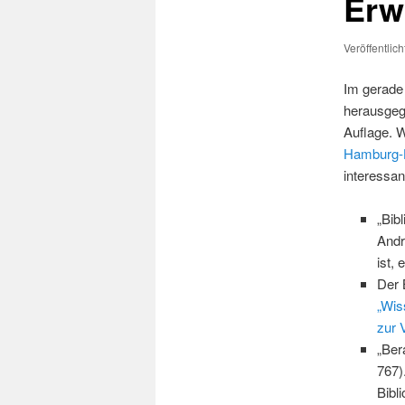
Erw
Veröffentlic
Im gerade
herausgege
Auflage. 
Hamburg-H
interessan
„Bib
Andr
ist,
Der 
„Wis
zur 
„Ber
767)
Bibl