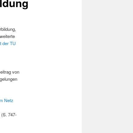
ildung
bildung,
weiterte
et der TU
eitrag von
 gelungen
im Netz
 (S. 747-