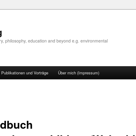
g
tory, philosophy, education and beyond e.g. environmental
Publikationen und Vorträge
Über mich (Impressum)
dbuch