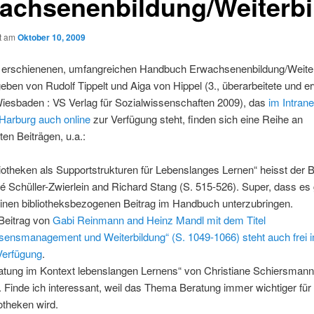
achsenenbildung/Weiterb
ht am
Oktober 10, 2009
 erschienenen, umfangreichen Handbuch Erwachsenenbildung/Weiter
ben von Rudolf Tippelt und Aiga von Hippel (3., überarbeitete und er
Wiesbaden : VS Verlag für Sozialwissenschaften 2009), das
im Intran
arburg auch online
zur Verfügung steht, finden sich eine Reihe an
ten Beiträgen, u.a.:
liotheken als Supportstrukturen für Lebenslanges Lernen“ heisst der B
é Schüller-Zwierlein and Richard Stang (S. 515-526). Super, dass es
 einen bibliotheksbezogenen Beitrag im Handbuch unterzubringen.
Beitrag von
Gabi Reinmann and Heinz Mandl mit dem Titel
sensmanagement und Weiterbildung“ (S. 1049-1066) steht auch frei 
Verfügung
.
atung im Kontext lebenslangen Lernens“ von Christiane Schiersmann
. Finde ich interessant, weil das Thema Beratung immer wichtiger für
iotheken wird.