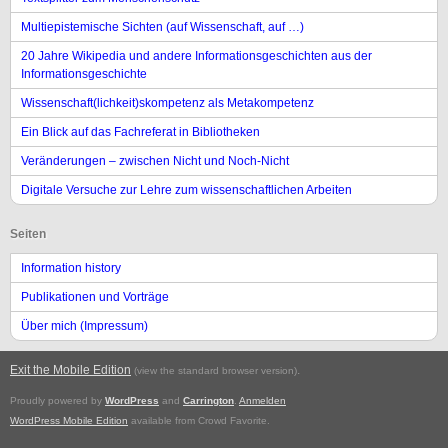
Multiepistemische Sichten (auf Wissenschaft, auf …)
20 Jahre Wikipedia und andere Informationsgeschichten aus der
Informationsgeschichte
Wissenschaft(lichkeit)skompetenz als Metakompetenz
Ein Blick auf das Fachreferat in Bibliotheken
Veränderungen – zwischen Nicht und Noch-Nicht
Digitale Versuche zur Lehre zum wissenschaftlichen Arbeiten
Seiten
Information history
Publikationen und Vorträge
Über mich (Impressum)
Exit the Mobile Edition
.
(view the standard browser version)
Proudly powered by
WordPress
and
Carrington
.
Anmelden
WordPress Mobile Edition
available from Crowd Favorite.