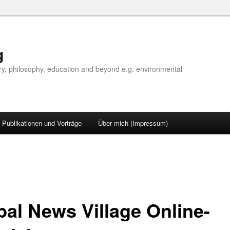
g
tory, philosophy, education and beyond e.g. environmental
Publikationen und Vorträge
Über mich (Impressum)
bal News Village Online-