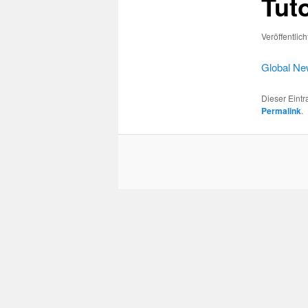
Tuto
Veröffentlic
Global New
Dieser Eint
Permalink
.