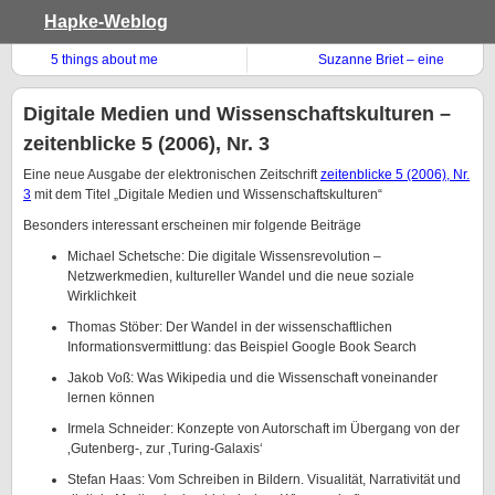
Hapke-Weblog
5 things about me
Suzanne Briet – eine
französische Pionierin des
Informationswesens
Digitale Medien und Wissenschaftskulturen –
zeitenblicke 5 (2006), Nr. 3
Eine neue Ausgabe der elektronischen Zeitschrift
zeitenblicke 5 (2006), Nr.
3
mit dem Titel „Digitale Medien und Wissenschaftskulturen“
Besonders interessant erscheinen mir folgende Beiträge
Michael Schetsche: Die digitale Wissensrevolution –
Netzwerkmedien, kultureller Wandel und die neue soziale
Wirklichkeit
Thomas Stöber: Der Wandel in der wissenschaftlichen
Informationsvermittlung: das Beispiel Google Book Search
Jakob Voß: Was Wikipedia und die Wissenschaft voneinander
lernen können
Irmela Schneider: Konzepte von Autorschaft im Übergang von der
‚Gutenberg-‚ zur ‚Turing-Galaxis‘
Stefan Haas: Vom Schreiben in Bildern. Visualität, Narrativität und