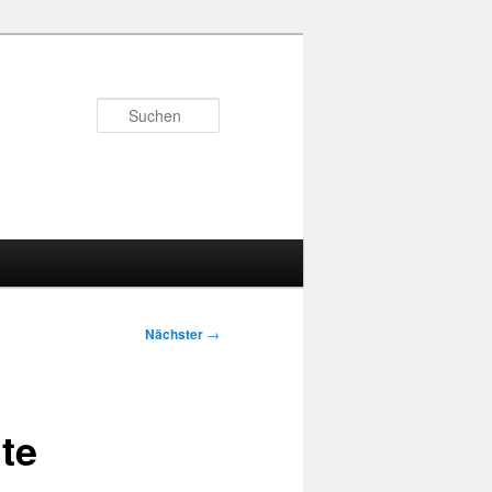
Suchen
Nächster
→
te