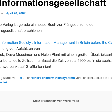
 Informationsgesellschaft
ht am
April 20, 2007
 Verlag ist gerade ein neues Buch zur Frühgeschichte der
nsgesellschaft erschienen:
Information Society : Information Management in Britain before the 
lung von Aufsätzen von
lack, Dave Muddiman und Helen Plant mit einem großen Überblicksar
r behandelte Zeitraum umfasst die Zeit von ca. 1900 bis in die sechz
chwerpunkt auf Großbritannien!
rag wurde von
TH
unter
History of information systems
veröffentlicht. Setze ein L
alink
.
Stolz präsentiert von WordPress