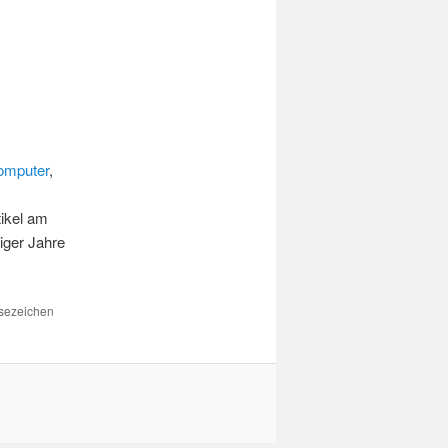
Computer
,
tikel am
iger Jahre
esezeichen