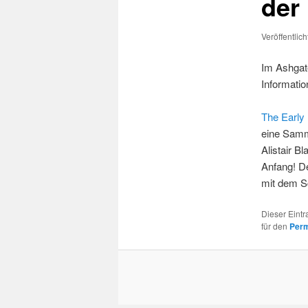
der
Veröffentlic
Im Ashgate
Informatio
The Early 
eine Samm
Alistair B
Anfang! De
mit dem S
Dieser Eint
für den
Perm