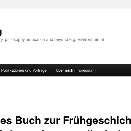
g
tory, philosophy, education and beyond e.g. environmental
Publikationen und Vorträge
Über mich (Impressum)
es Buch zur Frühgeschich