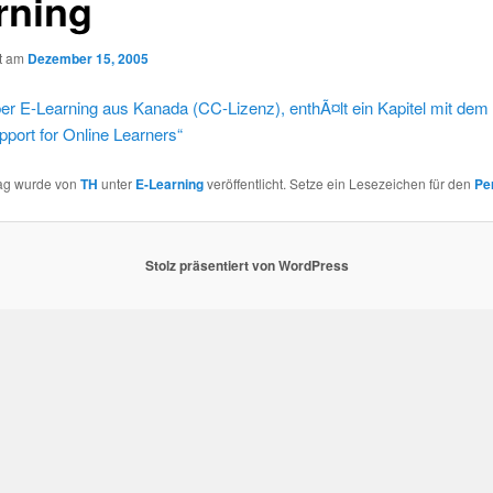
rning
ht am
Dezember 15, 2005
 E-Learning aus Kanada (CC-Lizenz), enthÃ¤lt ein Kapitel mit dem T
pport for Online Learners“
rag wurde von
TH
unter
E-Learning
veröffentlicht. Setze ein Lesezeichen für den
Pe
Stolz präsentiert von WordPress