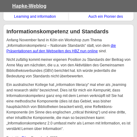
Hapke-Weblog
Learning and information
Auch ein Pionier des
literacy tutorials
chemischen
Informationswesens!
Informationskompetenz und Standards
Anfang November fand in Köln ein Workshop zum Thema
„Informationskompetenz – Nationale Standards“ statt, von dem
die
Präsentationen auf den Webseiten des HBZ nun online
sind.
Nicht zufällig kommt meiner eigenen Position zu Standards der Beitrag von
Anne May am nächsten, die u.a. von den Aktivitäten des Gemeinsamen
Bibliotheksverbundes (GBV) berichtet hat. Ich würde jedenfalls die
Bedeutung von Standards nicht überbewerten.
Ein australischer Kollege hat „information literacy“ mal eher als „learning
and research skills“ bezeichnet. Dies ist für mich ein Kernpunkt, dass
Informationskompetenz ganz eng mit dem Lernen verknüpft ist! Sie hat
eine methodische Komponente (dies ist das Gebiet, was bisher
hauptsächlich von Bibliotheken beackert wird), eine Reflektions-
Komponente (im Sinne des englischen „critical thinking“) und eine dritte,
eher inhaltliche Komponente, die man so bezeichnen kann:
„Informationskompetenz 2.0 umfasst mehr als Lernen mit Information, es ist
verstärkt Lernen über Information“.