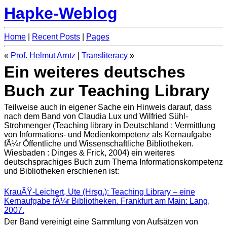
Hapke-Weblog
Home
|
Recent Posts
|
Pages
«
Prof. Helmut Arntz
|
Transliteracy
»
Ein weiteres deutsches
Buch zur Teaching Library
Teilweise auch in eigener Sache ein Hinweis darauf, dass
nach dem Band von Claudia Lux und Wilfried Sühl-
Strohmenger (Teaching library in Deutschland : Vermittlung
von Informations- und Medienkompetenz als Kernaufgabe
fÃ¼r Öffentliche und Wissenschaftliche Bibliotheken.
Wiesbaden : Dinges & Frick, 2004) ein weiteres
deutschsprachiges Buch zum Thema Informationskompetenz
und Bibliotheken erschienen ist:
KrauÃŸ-Leichert, Ute (Hrsg.): Teaching Library – eine
Kernaufgabe fÃ¼r Bibliotheken. Frankfurt am Main: Lang,
2007.
Der Band vereinigt eine Sammlung von Aufsätzen von