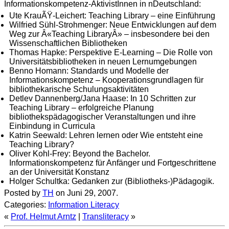
Informationskompetenz-AktivistInnen in nDeutschland:
Ute KrauÃŸ-Leichert: Teaching Library – eine Einführung
Wilfried Sühl-Strohmenger: Neue Entwicklungen auf dem
Weg zur Â«Teaching LibraryÂ» – insbesondere bei den
Wissenschaftlichen Bibliotheken
Thomas Hapke: Perspektive E-Learning – Die Rolle von
Universitätsbibliotheken in neuen Lernumgebungen
Benno Homann: Standards und Modelle der
Informationskompetenz – Kooperationsgrundlagen für
bibliothekarische Schulungsaktivitäten
Detlev Dannenberg/Jana Haase: In 10 Schritten zur
Teaching Library – erfolgreiche Planung
bibliothekspädagogischer Veranstaltungen und ihre
Einbindung in Curricula
Katrin Seewald: Lehren lernen oder Wie entsteht eine
Teaching Library?
Oliver Kohl-Frey: Beyond the Bachelor.
Informationskompetenz für Anfänger und Fortgeschrittene
an der Universität Konstanz
Holger Schultka: Gedanken zur (Bibliotheks-)Pädagogik.
Posted by
TH
on Juni 29, 2007.
Categories:
Information Literacy
«
Prof. Helmut Arntz
|
Transliteracy
»