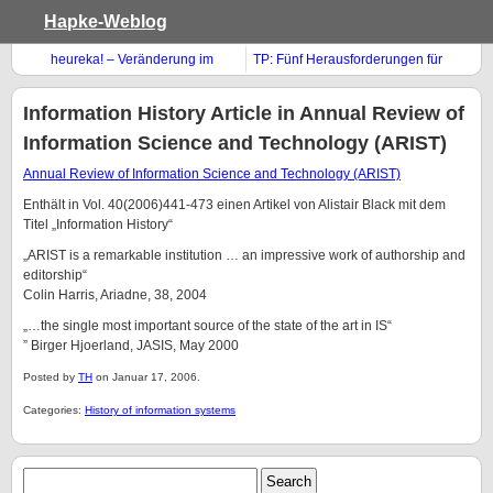
Hapke-Weblog
heureka! – Veränderung im
TP: Fünf Herausforderungen für
Denken
die Wikipedia
Information History Article in Annual Review of
Information Science and Technology (ARIST)
Annual Review of Information Science and Technology (ARIST)
Enthält in Vol. 40(2006)441-473 einen Artikel von Alistair Black mit dem
Titel „Information History“
„ARIST is a remarkable institution … an impressive work of authorship and
editorship“
Colin Harris, Ariadne, 38, 2004
„…the single most important source of the state of the art in IS“
” Birger Hjoerland, JASIS, May 2000
Posted by
TH
on Januar 17, 2006.
Categories:
History of information systems