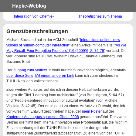
Hapke-Weblog
Integration von Chemie-
Theoretisches zum Thema
Bibliothekaren in die Lehre
Information aus deutschen
Landen
Grenzüberschreitungen
Michael Buckland hat in der ACM-Zeitschrift "
Interactions online : new
visions of human-computer interaction
" einen Artikel mit dem Titel
"As We
May Recall: Four Forgotten Pioneers" (16 (2009)6, S. 76-79)
verfasst. Die
vier Pioniere sind Paul Otlet, Wilhelm Ostwald, Emanuel Goldberg und
Suzanne Briet.
Der
Zugang zum Volltext
ist wohl nur mit Subskription möglich, jedenfalls
über diese Seite
.
Mit einem anderen Link
kann ich zumindestens im
TUHH-Netz den Volltext sehen!
Zwei weitere Aufsätze, auf die ich in diesem Heft aufmerksam wurde,
tragen die Titel "Learning from architecture" (von Brett Ingram, S. 64-67)
und "People-centered innovation or cultural evolution" (von Michele
Visciola, S. 42-45). Der erste passt zu einem Aufsatz zu Ostwald, den ich
vor kurzem im Entwurf geschrieben habe, der
mein Poster
auf der
Konferenz Analogous spaces in Ghent 2008
genauer ausführt. Der zweite
Beitrag greift mit dem Thema Innovation eine Problematik auf, die mich im
Zusammenhang mit der TUHH-Bibliothek und der dort gerade
stattgefundenen Zukunftswerkstatt beschäftigt. Zu einem von der TUHH-