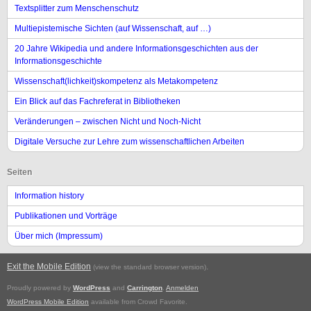
Textsplitter zum Menschenschutz
Multiepistemische Sichten (auf Wissenschaft, auf …)
20 Jahre Wikipedia und andere Informationsgeschichten aus der
Informationsgeschichte
Wissenschaft(lichkeit)skompetenz als Metakompetenz
Ein Blick auf das Fachreferat in Bibliotheken
Veränderungen – zwischen Nicht und Noch-Nicht
Digitale Versuche zur Lehre zum wissenschaftlichen Arbeiten
Seiten
Information history
Publikationen und Vorträge
Über mich (Impressum)
Exit the Mobile Edition
.
(view the standard browser version)
Proudly powered by
WordPress
and
Carrington
.
Anmelden
WordPress Mobile Edition
available from Crowd Favorite.