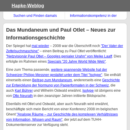
Hapke-Weblog
Suchen und Finden damals
Informationskompetenz in der
Chemie
Das Mundaneum und Paul Otlet – Neues zur
Informationsgeschichte
Der Spiegel hat
mal wieder
– 2008 war die Überschrift noch
"Der Vater der
Zettelsuchmaschine"
– einen Beitrag zu Paul Otlet veröffentlicht:
"Netzvisionär Paul Otlet – Googles genialer Urahn" von Meike Laaff
. Dies
erfolgte im Rahmen eines
Specials "20 Jahre World Wide Web"
.
Eine zum Thema passende,
weitere spannende Website hat der
Schweizer Philipp Messner gestaltet unter dem Titel "Isotype"
. Sie enthält
einerseits einen
Beitrag zum Mundaneum
, andererseits eine
Geschichte
zur Entwicklung der Normung von Papierformaten in der Schweiz
, die
auch
Karl Bührer
und Wilhelm Ostwald erwähnt.
Isotype
ist übrigens eine
von
Otto Neurath
in den zwanziger Jahren initiierte Bildsprache.
Ebenfalls mit Otlet und Ostwald, aber auch Neurath wird erwähnt,
beschäftigte sich mein Bericht von einer Konferenz 2008 im belgischen
Ghent
"Analoge Räume – zur Geschichte des komplexen Verhältnisses
von Information, Wissen und Raum"
, der jetzt auf dem TUHH-
Dokumentenserver zur Verfügung steht.